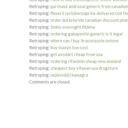
Retroping:
purchase androxal generic from canadia
Retroping:
flexeril cyclobenzaprine delivered cod f
Retroping:
order dutasteride canadian discount ph
Retroping:
fedex overnight fildena
Retroping:
ordering gabapentin generic is it legal
Retroping:
where can I buy itraconazole onlone
Retroping:
buy staxyn low cost
Retroping:
get avodart cheap from usa
Retroping:
ordering rifaximin cheap new zealand
Retroping:
cheapest buy xifaxan usa drugstore
Retroping:
nejlevnější kamagra
Comments are closed.