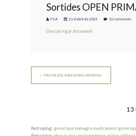
Sortides OPEN PRI
FGA
21 d'abril de 2022
13 comments
Descarregar document
PROVA DEL RÀNQUING MUNDIAL
13
Retroping:
generique kamagra medicament generiq
Retroping:
How to buy enclomiphene online without 