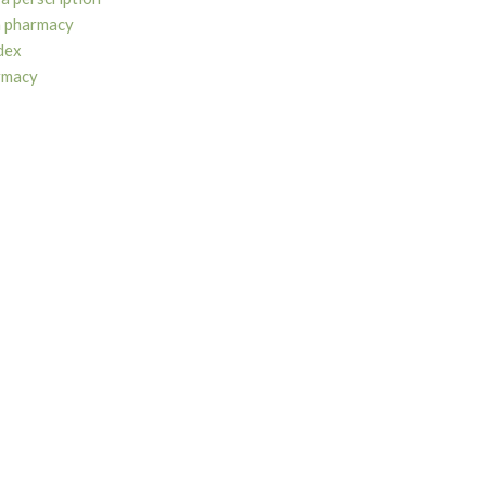
n pharmacy
edex
armacy