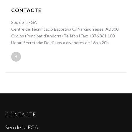
CONTACTE
Seu de la FGA
Centre de Tecnificació Esportiva C/ Narciso Yepes. AD300
Ordino (Principat d’Andorra) Telèfon i Fax: +376 861 100
Horari Secretaria: De dilluns a divendres de 16h a 20h
CONTACTE
Seu de la FGA