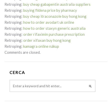
Retroping:
buy cheap gabapentin australia suppliers
Retroping:
buying fildena price by pharmacy
Retroping:
buy cheap itraconazole buy hong kong
Retroping:
how to order avodart uk online
Retroping:
how to order staxyn generic australia
Retroping:
order rifaximin purchase prescription
Retroping:
order xifaxan buy hong kong
Retroping:
kamagra online nákup
Comments are closed.
CERCA