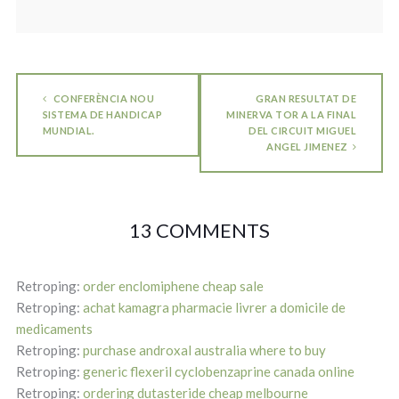
CONFERÈNCIA NOU
GRAN RESULTAT DE
SISTEMA DE HANDICAP
MINERVA TOR A LA FINAL
MUNDIAL.
DEL CIRCUIT MIGUEL
ANGEL JIMENEZ
13 COMMENTS
Retroping:
order enclomiphene cheap sale
Retroping:
achat kamagra pharmacie livrer a domicile de
medicaments
Retroping:
purchase androxal australia where to buy
Retroping:
generic flexeril cyclobenzaprine canada online
Retroping:
ordering dutasteride cheap melbourne