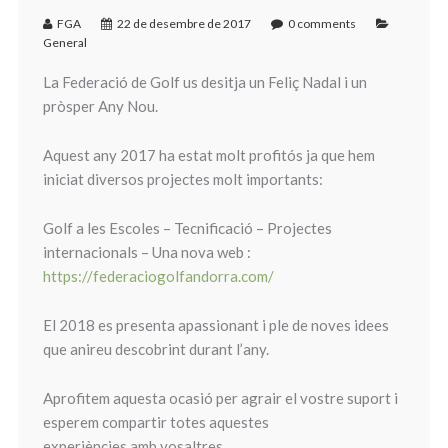
FGA
22 de desembre de 2017
0 comments
General
La Federació de Golf us desitja un Feliç Nadal i un
pròsper Any Nou.
Aquest any 2017 ha estat molt profitós ja que hem
iniciat diversos projectes molt importants:
Golf a les Escoles – Tecnificació – Projectes
internacionals – Una nova web :
https://federaciogolfandorra.com/
El 2018 es presenta apassionant i ple de noves idees
que anireu descobrint durant l’any.
Aprofitem aquesta ocasió per agrair el vostre suport i
esperem compartir totes aquestes
experiències amb vosaltres.