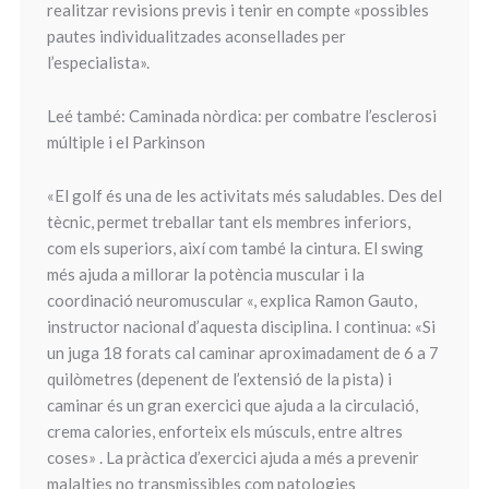
realitzar revisions previs i tenir en compte «possibles
pautes individualitzades aconsellades per
l’especialista».
Leé també: Caminada nòrdica: per combatre l’esclerosi
múltiple i el Parkinson
«El golf és una de les activitats més saludables. Des del
tècnic, permet treballar tant els membres inferiors,
com els superiors, així com també la cintura. El swing
més ajuda a millorar la potència muscular i la
coordinació neuromuscular «, explica Ramon Gauto,
instructor nacional d’aquesta disciplina. I continua: «Si
un juga 18 forats cal caminar aproximadament de 6 a 7
quilòmetres (depenent de l’extensió de la pista) i
caminar és un gran exercici que ajuda a la circulació,
crema calories, enforteix els músculs, entre altres
coses» . La pràctica d’exercici ajuda a més a prevenir
malalties no transmissibles com patologies