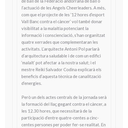
de ball de la Federació andorrana de ball o
l’actuació de les Angels Cheerleaders. A més,
com que el projecte de les ’12 hores d’esport
Vall Banc contra el càncer’ vol també donar
visibilitat a la malaltia potenciant la
informació i conscienciació, s’han organitzat
quatre xerrades que complementaran les
activitats. L’arquitecte Antoni Pol parlarà
d’arquitectura saludable i de com un edifici
‘malalt’ pot afectar a la nostra salut; i el
mestre Reiki Salvador Codina explicarà els
beneficis d’aquesta tècnica de canalització
d’energies.
Però un dels actes centrals de la jornada serà
la formació del llaç gegant contra el càncer, a
les 12.30 hores, que necessitarà de la
participació d’entre quatre-centes a cinc-
centes persones per poder fer-se realitat. En