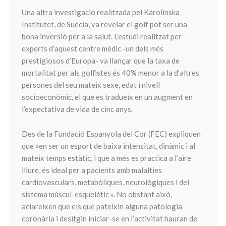
Una altra investigació realitzada pel Karolinska
Institutet, de Suècia, va revelar el golf pot ser una
bona inversió per a la salut. L’estudi realitzat per
experts d’aquest centre mèdic -un dels més
prestigiosos d’Europa- va llançar que la taxa de
mortalitat per als golfistes és 40% menor a la d’altres
persones del seu mateix sexe, edat i nivell
socioeconòmic, el que es tradueix en un augment en
l’expectativa de vida de cinc anys.
Des de la Fundació Espanyola del Cor (FEC) expliquen
que «en ser un esport de baixa intensitat, dinàmic i al
mateix temps estàtic, i que a més es practica a l’aire
lliure, és ideal per a pacients amb malalties
cardiovasculars, metabòliques, neurològiques i del
sistema múscul-esquelètic «. No obstant això,
aclareixen que els que pateixin alguna patologia
coronària i desitgin iniciar-se en l’activitat hauran de