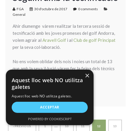
FGA
30 d'octubre de 2017
0 comments
General
Ahir diumenge vàrem realitzar la tercera sessió de
tecnificació amb les joves promeses del golf Andorra,
volem agrair al
Aravell Golf
i al
Club de golf Principat
per la seva col·laboració.
No ens volem oblidar dels nois i noies un total de 13
que amb la seva il·lusió vàrem fer la feina dels tècnics
×
federatius molt més fàcil.
Aquest lloc web NO utilitza
galetes
Seguiu així!!!
Aquest lloc web NO utilitza galetes.
ACCEPTAR
POWERED BY COOKIESCRIPT
…
‹ PREVIOUS
1
10
11
12
13