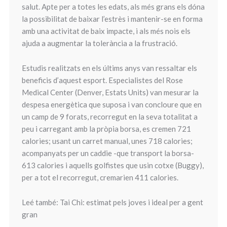
salut. Apte per a totes les edats, als més grans els dóna
la possibilitat de baixar l’estrès i mantenir-se en forma
amb una activitat de baix impacte, i als més nois els
ajuda a augmentar la tolerància a la frustració.
Estudis realitzats en els últims anys van ressaltar els
beneficis d’aquest esport. Especialistes del Rose
Medical Center (Denver, Estats Units) van mesurar la
despesa energètica que suposa i van concloure que en
un camp de 9 forats, recorregut en la seva totalitat a
peu i carregant amb la pròpia borsa, es cremen 721
calories; usant un carret manual, unes 718 calories;
acompanyats per un caddie -que transport la borsa-
613 calories i aquells golfistes que usin cotxe (Buggy),
per a tot el recorregut, cremarien 411 calories.
Leé també: Tai Chi: estimat pels joves i ideal per a gent
gran