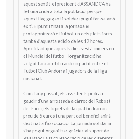
aquest sentit, el president d’ASSANDCA ha
fet una crida a tota la població ‘perquè
aquest llaç gegant i solidari pugui fer-se amb
èxit’. El punt i final a la jornada el
protagonitzarà el futbol, un dels plats forts
també d’aquesta edició de les 12 hores.
Aprofitant que aquests dies s’està immers en
el Mundial del futbol, l’organització ha
volgut tancar el dia amb un partit entre el
Futbol Club Andorra i jugadors de la lliga
nacional.
Com l’any passat, els assistents podran
gaudir d’una arrossada a càrrec del Rebost
del Padrí, els tiquets de la qual tindran un
preu de 5 euros i una part del benefici anirà
destinat a l’associació. La jornada solidària
s’ha pogut organitzar gràcies al suport de
Vall Banc i a la col·laboració de les diferents