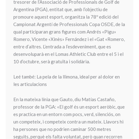
tresorer de l’Associació de Professionals de Golf de
Argentina (PGA), entitat que, amb l’objectiu de
promoure aquest esport, organitza la 78º edició del
Campionat Argentí de Professionals Copa OSDE, de la
qual participaran grans figures com Andrés «Pigu»
Romero, Vicente «Xinès» Fernández i el «Gat «Romero,
entre d’altres. L’entrada a l’esdeveniment, que es
desenvoluparà en el Lomas Athletic Club entre el 5 i el
10 d’octubre, serà gratuïta i solidària.
Leé també: La pela de la llimona, ideal per al dolor en
les articulacions
En la mateixa línia que Gauto, diu Matías Castaño,
professor de la PGA: «El golf és un esport aeròbic, que
es practica en un entorn com pocs, verd, silenciós, on
un competeix, i competeix contra un mateix. Llavors hi
ha persones que no podrien caminar 500 metres
seguits, perquè els falta voluntat, però quan recorren