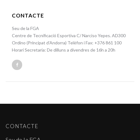
CONTACTE
Seu de la FGA
Centre de Tecnificació Esportiva C/ Narciso Yepes. AD300
Ordino (Principat d’Andorra) Telèfon i Fax: +376 861 100
Horari Secretaria: De dilluns a divendres de 16h a 20h
CONTACTE
Seu de la FGA