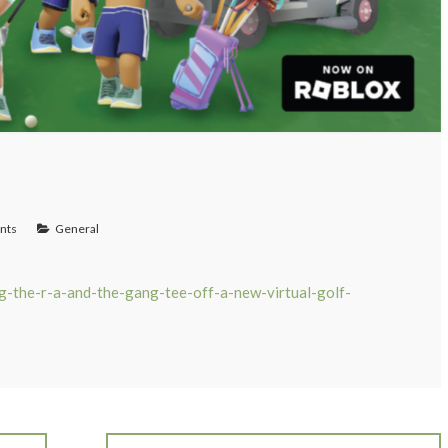
nts
General
ng-the-r-a-and-the-gang-tee-off-a-new-virtual-golf-