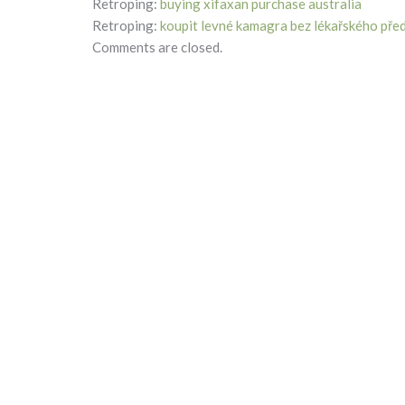
Retroping:
buying xifaxan purchase australia
Retroping:
koupit levné kamagra bez lékařského pře
Comments are closed.