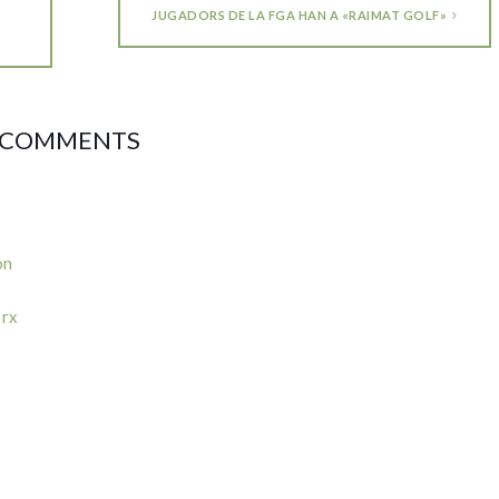
JUGADORS DE LA FGA HAN A «RAIMAT GOLF»
 COMMENTS
on
 rx