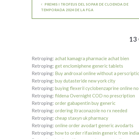
PREMIS I TROFEUS DEL SOPAR DE CLOENDA DE
TEMPORADA 2024 DE LA FGA
13
Retroping:
achat kamagra pharmacie achat bien
Retroping:
get enclomiphene generic tablets
Retroping:
Buy androxal online without a perscripti
Retroping:
buy dutasteride new york city
Retroping:
buying flexeril cyclobenzaprine online no
Retroping:
fildena Overnight COD no prescription
Retroping:
order gabapentin buy generic
Retroping:
ordering itraconazole no rx needed
Retroping:
cheap staxyn uk pharmacy
Retroping:
online order avodart generic avodarts
Retroping:
how to order rifaximin generic from india