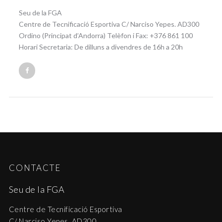
Seu de la FGA
Centre de Tecnificació Esportiva C/ Narciso Yepes. AD300
Ordino (Principat d’Andorra) Telèfon i Fax: +376 861 100
Horari Secretaria: De dilluns a divendres de 16h a 20h
CONTACTE
Seu de la FGA
Centre de Tecnificació Esportiva
C/ Narciso Yepes. AD300