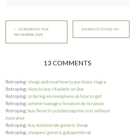
COMUNICAT FGA
DONACIÓ COVID-19
NOVEMBRE 2020
13 COMMENTS
Retroping:
cheap androxal how to purchase viagra
Retroping:
How to buy rifaximin on line
Retroping:
ordering enclomiphene uk how to get
Retroping:
acheter kamagra livraison de livraison
Retroping:
buy flexeril cyclobenzaprine cost without
insurance
Retroping:
buy dutasteride generic cheap
Retroping:
cheapest generic gabapentin uk