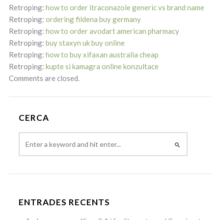
Retroping:
how to order itraconazole generic vs brand name
Retroping:
ordering fildena buy germany
Retroping:
how to order avodart american pharmacy
Retroping:
buy staxyn uk buy online
Retroping:
how to buy xifaxan australia cheap
Retroping:
kupte si kamagra online konzultace
Comments are closed.
CERCA
ENTRADES RECENTS