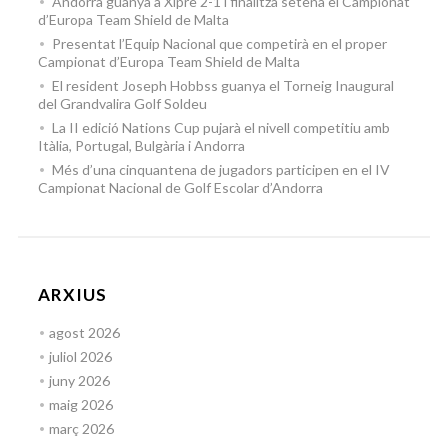
Andorra guanya a Xipre 2-1 i finalitza setena el Campionat
d’Europa Team Shield de Malta
Presentat l’Equip Nacional que competirà en el proper
Campionat d’Europa Team Shield de Malta
El resident Joseph Hobbss guanya el Torneig Inaugural
del Grandvalira Golf Soldeu
La II edició Nations Cup pujarà el nivell competitiu amb
Itàlia, Portugal, Bulgària i Andorra
Més d’una cinquantena de jugadors participen en el IV
Campionat Nacional de Golf Escolar d’Andorra
ARXIUS
agost 2026
juliol 2026
juny 2026
maig 2026
març 2026