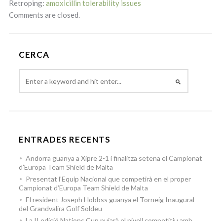
Retroping:
amoxicillin tolerability issues
Comments are closed.
CERCA
ENTRADES RECENTS
Andorra guanya a Xipre 2-1 i finalitza setena el Campionat
d’Europa Team Shield de Malta
Presentat l’Equip Nacional que competirà en el proper
Campionat d’Europa Team Shield de Malta
El resident Joseph Hobbss guanya el Torneig Inaugural
del Grandvalira Golf Soldeu
La II edició Nations Cup pujarà el nivell competitiu amb