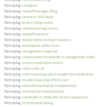
Retroping:
clozapine
Retroping:
tadalafil dosage 20mg
Retroping:
cenforce 100 tablet
Retroping:
levitra 20mg online
Retroping:
vidalista 60 mg review
Retroping:
udenafil mezzion
Retroping:
domperidone dosing frequency
Retroping:
mesalamine white stool
Retroping:
sémaglutide comprimé
Retroping:
compounded tirzepatide vs semaglutide reddit
Retroping:
seizure medication levitra
Retroping:
cialis order uk
Retroping:
naltrexone bupropion weight loss medication
Retroping:
toradol how long effects last
Retroping:
minoxidil mechanism fundamentals
Retroping:
minoxidil pk interpretation
Retroping:
vardenafil vs sildenafil clinical comparison
Retroping:
orlistat meal timing