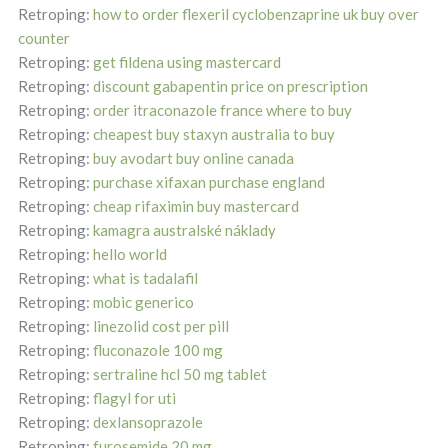
Retroping:
how to order flexeril cyclobenzaprine uk buy over
counter
Retroping:
get fildena using mastercard
Retroping:
discount gabapentin price on prescription
Retroping:
order itraconazole france where to buy
Retroping:
cheapest buy staxyn australia to buy
Retroping:
buy avodart buy online canada
Retroping:
purchase xifaxan purchase england
Retroping:
cheap rifaximin buy mastercard
Retroping:
kamagra australské náklady
Retroping:
hello world
Retroping:
what is tadalafil
Retroping:
mobic generico
Retroping:
linezolid cost per pill
Retroping:
fluconazole 100 mg
Retroping:
sertraline hcl 50 mg tablet
Retroping:
flagyl for uti
Retroping:
dexlansoprazole
Retroping:
furosemide 20 mg