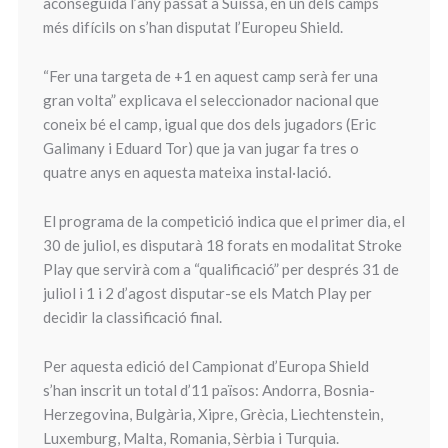
aconseguida l’any passat a Suïssa, en un dels camps
més difícils on s’han disputat l’Europeu Shield.
“Fer una targeta de +1 en aquest camp serà fer una
gran volta” explicava el seleccionador nacional que
coneix bé el camp, igual que dos dels jugadors (Eric
Galimany i Eduard Tor) que ja van jugar fa tres o
quatre anys en aquesta mateixa instal·lació.
El programa de la competició indica que el primer dia, el
30 de juliol, es disputarà 18 forats en modalitat Stroke
Play que servirà com a “qualificació” per després 31 de
juliol i 1 i 2 d’agost disputar-se els Match Play per
decidir la classificació final.
Per aquesta edició del Campionat d’Europa Shield
s’han inscrit un total d’11 països: Andorra, Bosnia-
Herzegovina, Bulgària, Xipre, Grècia, Liechtenstein,
Luxemburg, Malta, Romania, Sèrbia i Turquia.