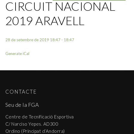
CIRCUIT NACIONAL
2019 ARAVELL
28 de setembre de 2019 18:47 - 18:47
Generate iCal
CONTACTE
Seu de la FGA
Centre de Tecnificació Esportiva
C/ Narciso Yepes. AD300
Ordino (Principat d’Andorra)