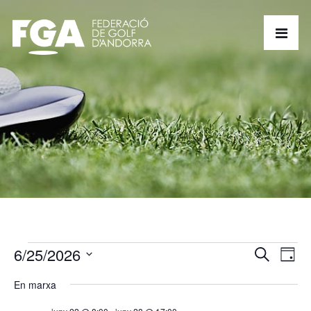
6/25/2026
N
N
Cerca
Dia
a
Selecciona
a
En marxa
una
v
v
data.