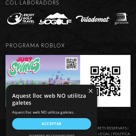
COL·LABORADORS
PROGRAMA ROBLOX
×
Aquest lloc web NO utilitza
galetes
Aquest lloc web NO utilitza galetes.
ACCEPTAR
© FEDERACIÓ DE GOLF D'ANDORRA - TOTS ELS DRETS RESERVATS |
RESPONSABILITAT CIVIL FGA
|
ESTATUTS FGA
|
AVÍS LEGAL
|
POLÍTICA
POWERED BY COOKIESCRIPT