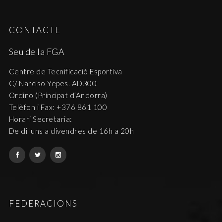
t
e
z
CONTACTE
r
a
c
c
Seu de la FGA
i
a
Centre de Tecnificació Esportiva
o
d
C/ Narciso Yepes. AD300
n
Ordino (Principat d’Andorra)
'
s
Telèfon i Fax: +376 861 100
E
Horari Secretaria:
E
s
De dilluns a divendres de 16h a 20h
s
d
d
e
e
v
v
e
e
FEDERACIONS
n
n