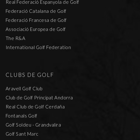
Real Federació Espanyola de Golf
i
i
Federació Catalana de Golf
m
m
Federació Francesa de Golf
e
e
Associació Europea de Golf
n
n
The R&A
t
t
International Golf Federation
s
CLUBS DE GOLF
Aravell Golf Club
Club de Golf Principat Andorra
Real Club de Golf Cerdaña
Fontanals Golf
Golf Soldeu - Grandvalira
Golf Sant Marc