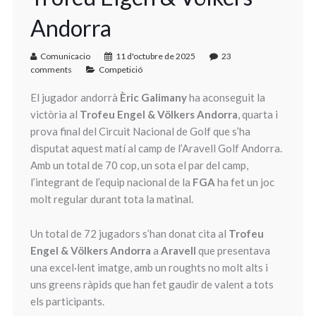
Andorra
Comunicacio
11 d'octubre de 2025
23
comments
Competició
El jugador andorrà
Èric Galimany
ha aconseguit la
victòria al
Trofeu Engel & Völkers Andorra
, quarta i
prova final del Circuit Nacional de Golf que s’ha
disputat aquest matí al camp de l’Aravell Golf Andorra.
Amb un total de 70 cop, un sota el par del camp,
l’integrant de l’equip nacional de la
FGA
ha fet un joc
molt regular durant tota la matinal.
Un total de 72 jugadors s’han donat cita al
Trofeu
Engel & Völkers Andorra
a
Aravell
que presentava
una excel·lent imatge, amb un roughts no molt alts i
uns greens ràpids que han fet gaudir de valent a tots
els participants.