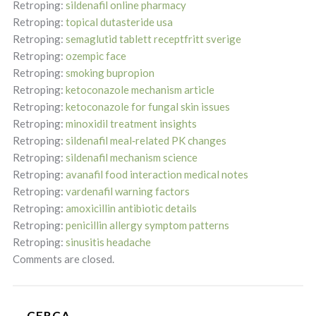
Retroping:
sildenafil online pharmacy
Retroping:
topical dutasteride usa
Retroping:
semaglutid tablett receptfritt sverige
Retroping:
ozempic face
Retroping:
smoking bupropion
Retroping:
ketoconazole mechanism article
Retroping:
ketoconazole for fungal skin issues
Retroping:
minoxidil treatment insights
Retroping:
sildenafil meal‑related PK changes
Retroping:
sildenafil mechanism science
Retroping:
avanafil food interaction medical notes
Retroping:
vardenafil warning factors
Retroping:
amoxicillin antibiotic details
Retroping:
penicillin allergy symptom patterns
Retroping:
sinusitis headache
Comments are closed.
CERCA