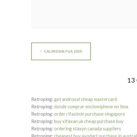
CALENDARI FGA 2020
13
Retroping:
get androxal cheap mastercard
Retroping:
donde comprar enclomiphene en lima
Retroping:
order rifaximin purchase singapore
Retroping:
buy xifaxan uk cheap purchase buy
Retroping:
ordering staxyn canada suppliers
Retroping:
cheapest buy avodart purchase in austral