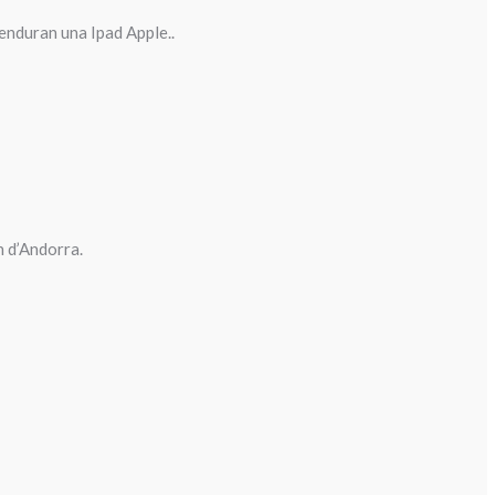
s’enduran una
Ipad
Apple
..
n d’Andorra.