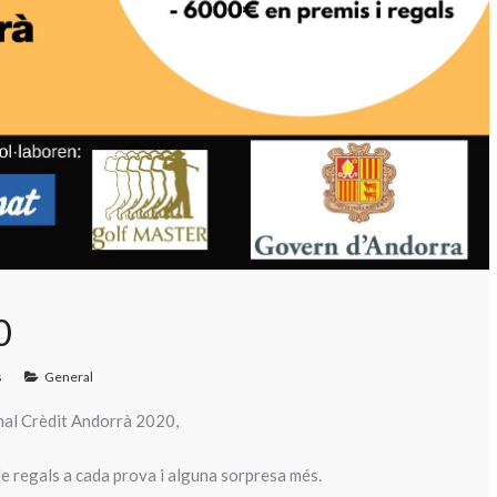
0
s
General
ional Crèdit Andorrà 2020,
 regals a cada prova i alguna sorpresa més.