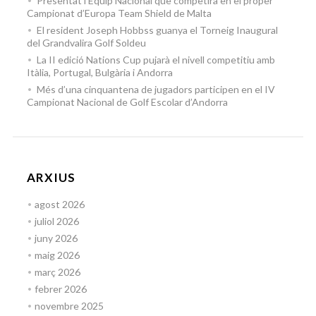
Presentat l’Equip Nacional que competirà en el proper
Campionat d’Europa Team Shield de Malta
El resident Joseph Hobbss guanya el Torneig Inaugural
del Grandvalira Golf Soldeu
La II edició Nations Cup pujarà el nivell competitiu amb
Itàlia, Portugal, Bulgària i Andorra
Més d’una cinquantena de jugadors participen en el IV
Campionat Nacional de Golf Escolar d’Andorra
ARXIUS
agost 2026
juliol 2026
juny 2026
maig 2026
març 2026
febrer 2026
novembre 2025