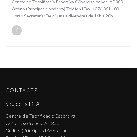
Centre de Tecnificació Esportiva C/ Narciso Yepes. AD300
Ordino (Principat d’Andorra) Telèfon i Fax: +376 861 100
Horari Secretaria: De dilluns a divendres de 16h a 20h
CONTACTE
Seu de la FGA
Centre de Tecnificació Esportiva
C/ Narciso Yepes. AD300
Ordino (Principat d’Andorra)