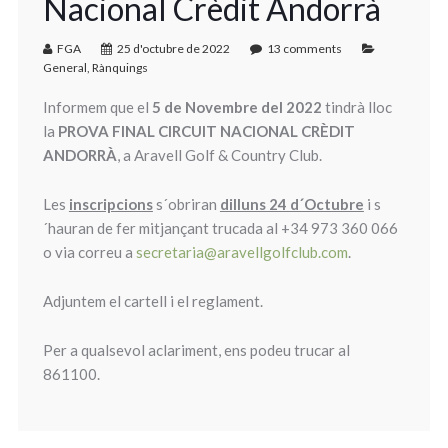
Nacional Crèdit Andorrà
FGA
25 d'octubre de 2022
13 comments
General
,
Rànquings
Informem que el
5 de Novembre del 2022
tindrà lloc
la
PROVA FINAL CIRCUIT NACIONAL CRÈDIT
ANDORRÀ
, a Aravell Golf & Country Club.
Les
inscripcions
s´obriran
dilluns 24 d´Octubre
i s
´hauran de fer mitjançant trucada al +34 973 360 066
o via correu a
secretaria@aravellgolfclub.com
.
Adjuntem el cartell i el reglament.
Per a qualsevol aclariment, ens podeu trucar al
861100.