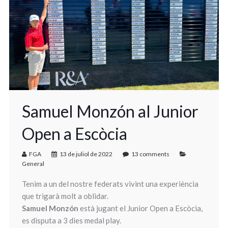
Samuel Monzón al Junior
Open a Escòcia
FGA
13 de juliol de 2022
13 comments
General
Tenim a un del nostre federats vivint una experiència
que trigarà molt a oblidar.
Samuel Monzón
està jugant el Junior Open a Escòcia,
es disputa a 3 dies medal play.