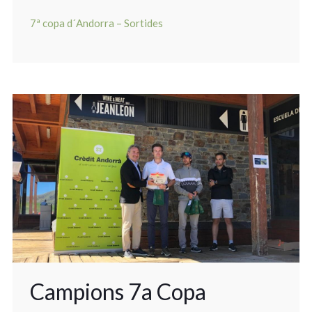
7ª copa d´Andorra – Sortides
Campions 7a Copa