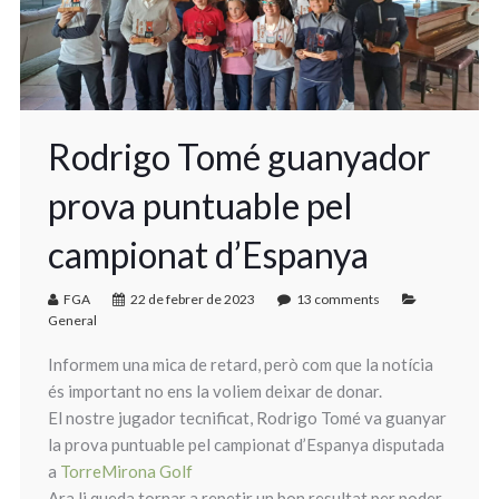
Rodrigo Tomé guanyador
prova puntuable pel
campionat d’Espanya
FGA
22 de febrer de 2023
13 comments
General
Informem una mica de retard, però com que la notícia
és important no ens la voliem deixar de donar.
El nostre jugador tecnificat, Rodrigo Tomé va guanyar
la prova puntuable pel campionat d’Espanya disputada
a
TorreMirona Golf
Ara li queda tornar a repetir un bon resultat per poder