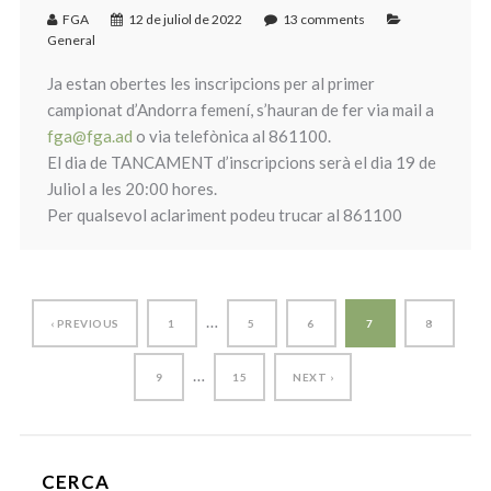
FGA
12 de juliol de 2022
13 comments
General
Ja estan obertes les inscripcions per al primer
campionat d’Andorra femení, s’hauran de fer via mail a
fga@fga.ad
o via telefònica al 861100.
El dia de TANCAMENT d’inscripcions serà el dia 19 de
Juliol a les 20:00 hores.
Per qualsevol aclariment podeu trucar al 861100
…
‹ PREVIOUS
1
5
6
7
8
…
9
15
NEXT ›
CERCA