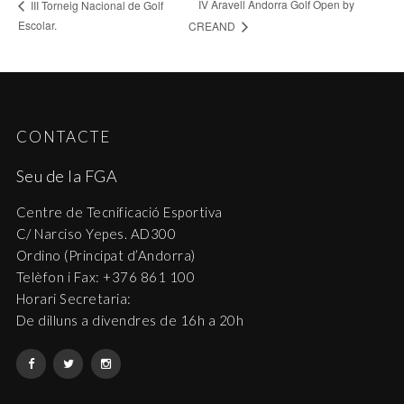
IV Aravell Andorra Golf Open by
III Torneig Nacional de Golf
Escolar.
CREAND
CONTACTE
Seu de la FGA
Centre de Tecnificació Esportiva
C/ Narciso Yepes. AD300
Ordino (Principat d’Andorra)
Telèfon i Fax: +376 861 100
Horari Secretaria:
De dilluns a divendres de 16h a 20h