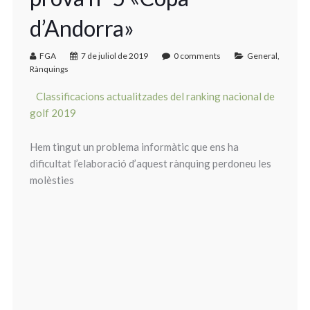
d’Andorra»
FGA
7 de juliol de 2019
0 comments
General
,
Rànquings
Classificacions actualitzades del ranking nacional de
golf 2019
Hem tingut un problema informàtic que ens ha
dificultat l’elaboració d’aquest rànquing perdoneu les
molèsties