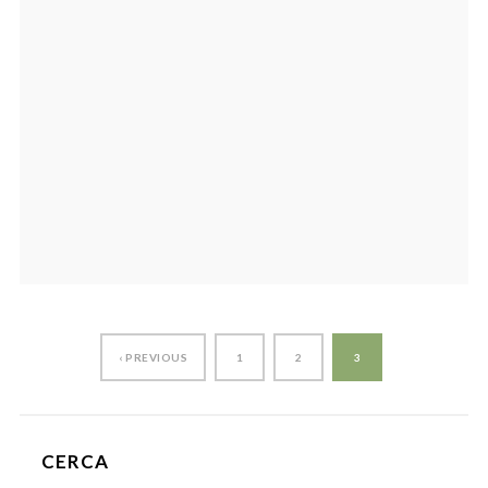
‹ PREVIOUS
1
2
3
CERCA